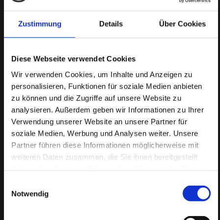
Zustimmung
Details
Über Cookies
Diese Webseite verwendet Cookies
Wir verwenden Cookies, um Inhalte und Anzeigen zu
personalisieren, Funktionen für soziale Medien anbieten
zu können und die Zugriffe auf unsere Website zu
analysieren. Außerdem geben wir Informationen zu Ihrer
Verwendung unserer Website an unsere Partner für
MINDESTBESTELLWERT
soziale Medien, Werbung und Analysen weiter. Unsere
Partner führen diese Informationen möglicherweise mit
FINGERFOOD & SNACKS
weiteren Daten zusammen, die Sie ihnen bereitgestellt
haben oder die sie im Rahmen Ihrer Nutzung der Dienste
Es gibt einen
Mindestumsatz von 500 Euro
.
gesammelt haben.
Einwilligungsauswahl
Die Bestellungen werden direkt zu Ihnen
Notwendig
geliefert und als Buffet mit entsprechender
Dekoration von uns aufgebaut.