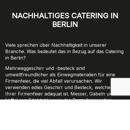
NACHHALTIGES CATERING IN
BERLIN
Viele sprechen über Nachhaltigkeit in unserer
Branche. Was bedeutet das in Bezug auf das Catering
in Berlin?
Mehrweggeschirr und -besteck sind
umweltfreundlicher als Einwegmaterialien für eine
Firmenfeier, die viel Abfall verursachen. Wir
verwenden edles Geschirr und Besteck, welches
Ihrer Firmenfeier adäquat ist. Messer, Gabeln und
Löffel aus Edelstahl sowie das Porzellangeschirr
werden in professionellen und hochwertigen
Spülmaschinen gereinigt. Unsere Mitarbeitenden
sortieren beschädigte Utensilien für das Catering
umgehend aus und ersetzen es durch gleichwertige