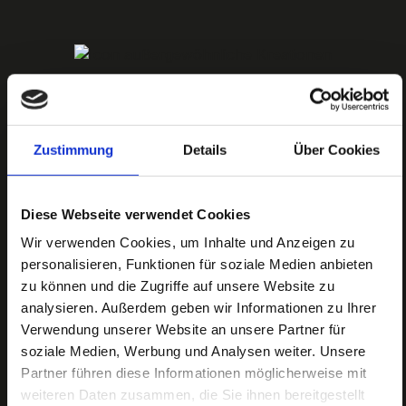
AUSSERGEWÖHNLICHE F
INGERFOOD-KREATIONEN
Zustimmung
Details
Über Cookies
Das richtige Fingerfood-Menü zu finden, muss
nicht schwierig sein. Nutzen Sie unser
interaktives Anfrageformular. Wir kontaktieren
Diese Webseite verwendet Cookies
Sie umgehend und machen Ihnen ein Angebot
Wir verwenden Cookies, um Inhalte und Anzeigen zu
zu Ihrem individuellen Wunsch.
personalisieren, Funktionen für soziale Medien anbieten
zu können und die Zugriffe auf unsere Website zu
analysieren. Außerdem geben wir Informationen zu Ihrer
Verwendung unserer Website an unsere Partner für
soziale Medien, Werbung und Analysen weiter. Unsere
NACHHALTIG
Partner führen diese Informationen möglicherweise mit
weiteren Daten zusammen, die Sie ihnen bereitgestellt