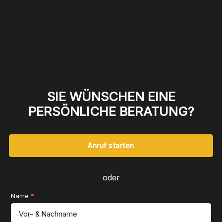
SIE WÜNSCHEN EINE
PERSÖNLICHE BERATUNG?
Anruf starten
oder
Formular überspringen
Name
*